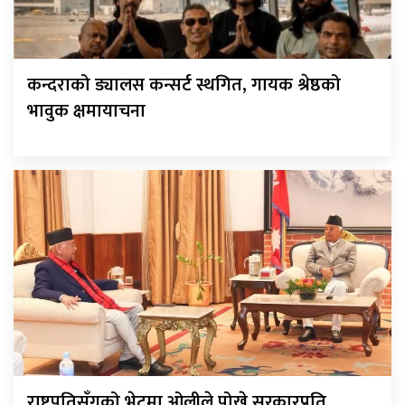
कन्दराको ड्यालस कन्सर्ट स्थगित, गायक श्रेष्ठको
भावुक क्षमायाचना
राष्ट्रपतिसँगको भेटमा ओलीले पोखे सरकारप्रति