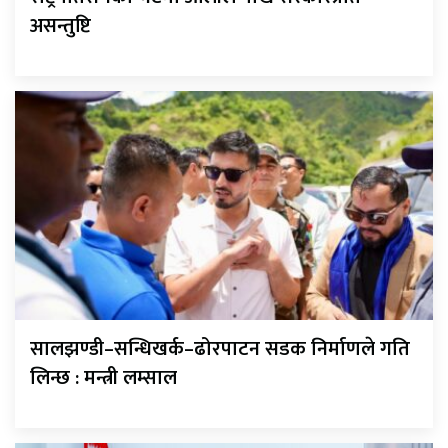
असन्तुष्टि
सालझण्डी–सन्धिखर्क–ढोरपाटन सडक निर्माणले गति
लिन्छ : मन्त्री लम्साल