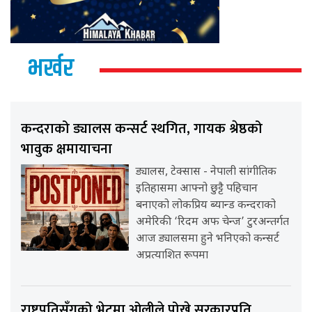
भर्खर
कन्दराको ड्यालस कन्सर्ट स्थगित, गायक श्रेष्ठको
भावुक क्षमायाचना
ड्यालस, टेक्सास - नेपाली सांगीतिक
इतिहासमा आफ्नो छुट्टै पहिचान
बनाएको लोकप्रिय ब्यान्ड कन्दराको
अमेरिकी ‘रिदम अफ चेन्ज’ टुरअन्तर्गत
आज ड्यालसमा हुने भनिएको कन्सर्ट
अप्रत्याशित रूपमा
राष्ट्रपतिसँगको भेटमा ओलीले पोखे सरकारप्रति