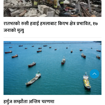
रातभरको रुसी हवाई हमलाबाट किएभ क्षेत्र प्रभावित, १७
जनाको मृत्यु
हर्मुज सम्झौता अन्तिम चरणमा