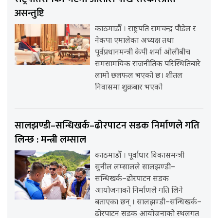
असन्तुष्टि
काठमाडौँ । राष्ट्रपति रामचन्द्र पौडेल र
नेकपा एमालेका अध्यक्ष तथा
पूर्वप्रधानमन्त्री केपी शर्मा ओलीबीच
समसामयिक राजनीतिक परिस्थितिबारे
लामो छलफल भएको छ। शीतल
निवासमा शुक्रबार भएको
सालझण्डी–सन्धिखर्क–ढोरपाटन सडक निर्माणले गति
लिन्छ : मन्त्री लम्साल
काठमाडौँ । पूर्वाधार विकासमन्त्री
सुनील लम्सालले सालझण्डी–
सन्धिखर्क–ढोरपाटन सडक
आयोजनाको निर्माणले गति लिने
बताएका छन् । सालझण्डी–सन्धिखर्क–
ढोरपाटन सडक आयोजनाको स्थलगत