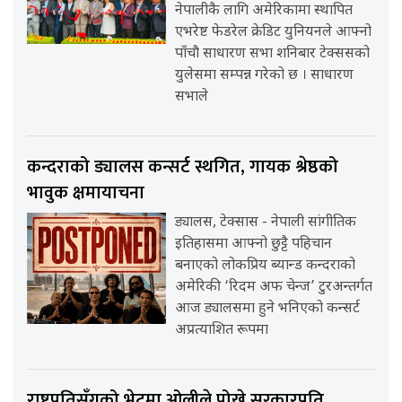
नेपालीकै लागि अमेरिकामा स्थापित
एभरेष्ट फेडरेल क्रेडिट युनियनले आफ्नो
पाँचौ साधारण सभा शनिबार टेक्ससको
युलेसमा सम्पन्न गरेको छ । साधारण
सभाले
कन्दराको ड्यालस कन्सर्ट स्थगित, गायक श्रेष्ठको
भावुक क्षमायाचना
ड्यालस, टेक्सास - नेपाली सांगीतिक
इतिहासमा आफ्नो छुट्टै पहिचान
बनाएको लोकप्रिय ब्यान्ड कन्दराको
अमेरिकी ‘रिदम अफ चेन्ज’ टुरअन्तर्गत
आज ड्यालसमा हुने भनिएको कन्सर्ट
अप्रत्याशित रूपमा
राष्ट्रपतिसँगको भेटमा ओलीले पोखे सरकारप्रति