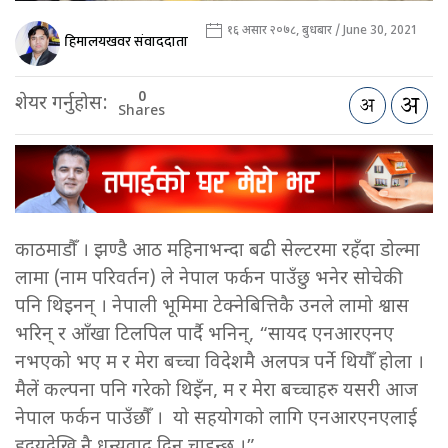
१६ असार २०७८, बुधबार / June 30, 2021
हिमालयखवर संवाददाता
0
शेयर गर्नुहोस:
Shares
काठमाडौँ । झण्डै आठ महिनाभन्दा बढी सेल्टरमा रहँदा डोल्मा
लामा (नाम परिवर्तन) ले नेपाल फर्कन पाउँछु भनेर सोचेकी
पनि थिइनन् । नेपाली भूमिमा टेक्नेबित्तिकै उनले लामो श्वास
भरिन् र आँखा टिलपिल पार्दै भनिन्, “सायद एनआरएनए
नभएको भए म र मेरा बच्चा विदेशमै अलपत्र पर्ने थियौँ होला ।
मैलें कल्पना पनि गरेको थिइँन, म र मेरा बच्चाहरु यसरी आज
नेपाल फर्कन पाउँछौँ । यो सहयोगको लागि एनआरएनएलाई
हृदयदेखि नै धन्यवाद दिन चाहन्छु ।”