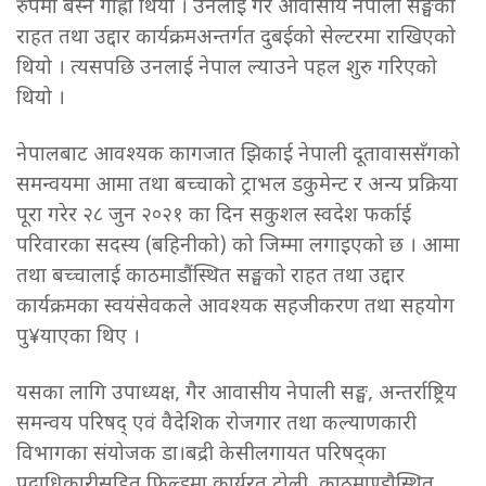
रुपमा बस्न गाह्रो थियो । उनलाई गैर आवासीय नेपाली सङ्घको
राहत तथा उद्दार कार्यक्रमअन्तर्गत दुबईको सेल्टरमा राखिएको
थियो । त्यसपछि उनलाई नेपाल ल्याउने पहल शुरु गरिएको
थियो ।
नेपालबाट आवश्यक कागजात झिकाई नेपाली दूतावाससँगको
समन्वयमा आमा तथा बच्चाको ट्राभल डकुमेन्ट र अन्य प्रक्रिया
पूरा गरेर २८ जुन २०२१ का दिन सकुशल स्वदेश फर्काई
परिवारका सदस्य (बहिनीको) को जिम्मा लगाइएको छ । आमा
तथा बच्चालाई काठमाडौंस्थित सङ्घको राहत तथा उद्दार
कार्यक्रमका स्वयंसेवकले आवश्यक सहजीकरण तथा सहयोग
पु¥याएका थिए ।
यसका लागि उपाध्यक्ष, गैर आवासीय नेपाली सङ्घ, अन्तर्राष्ट्रिय
समन्वय परिषद् एवं वैदेशिक रोजगार तथा कल्याणकारी
विभागका संयोजक डा।बद्री केसीलगायत परिषद्का
पदाधिकारीसहित फिल्डमा कार्यरत टोली, काठमाण्डौस्थित