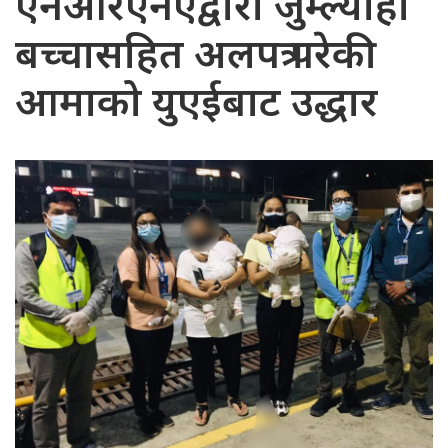
एनआरएनएद्वारा जुम्ल्याहा
बच्चासहित अलपत्र परेकी
आमाको युएईबाट उद्धार