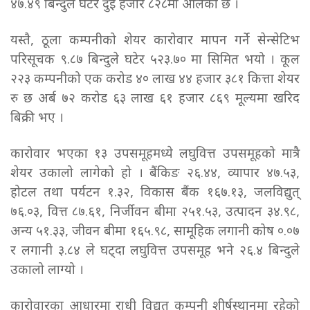
४७.४९ बिन्दुले घटेर दुई हजार ८२८मा ओर्लेको छ ।
यस्तै, ठूला कम्पनीको शेयर कारोवार मापन गर्ने सेन्सेटिभ
परिसूचक ९.८७ बिन्दुले घटेर ५२३.७० मा सिमित भयो । कूल
२२३ कम्पनीको एक करोड ४० लाख ४४ हजार ३८१ कित्ता शेयर
रु छ अर्ब ७२ करोड ६३ लाख ६१ हजार ८६९ मूल्यमा खरिद
बिक्री भए ।
कारोवार भएका १३ उपसमूहमध्ये लघुवित्त उपसमूहको मात्रै
शेयर उकालो लागेको हो । बैंकिङ २६.४४, व्यापार ४७.५३,
होटल तथा पर्यटन १.३२, विकास बैंक १६७.१३, जलविद्युत्
७६.०३, वित्त ८७.६१, निर्जीवन बीमा २५१.५३, उत्पादन ३४.९८,
अन्य ५१.३३, जीवन बीमा १६५.९८, सामूहिक लगानी कोष ०.०७
र लगानी ३.८४ ले घट्दा लघुवित्त उपसमूह भने २६.४ बिन्दुले
उकालो लाग्यो ।
कारोवारका आधारमा राधी विद्युत् कम्पनी शीर्षस्थानमा रहेको