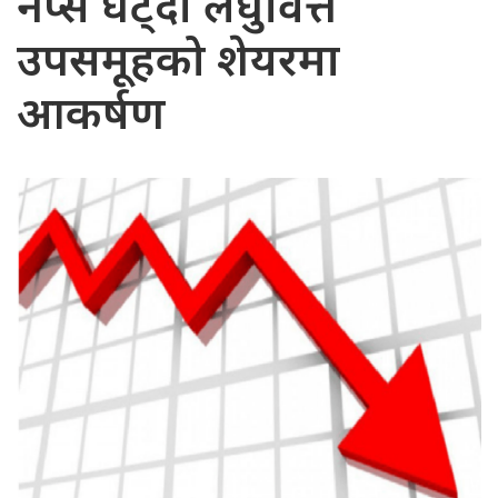
नेप्से घट्दा लघुवित्त
उपसमूहको शेयरमा
आकर्षण