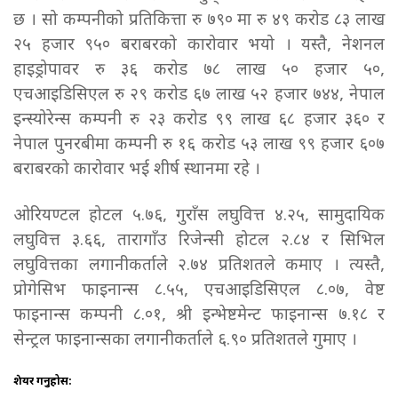
छ । सो कम्पनीको प्रतिकित्ता रु ७९० मा रु ४९ करोड ८३ लाख
२५ हजार ९५० बराबरको कारोवार भयो । यस्तै, नेशनल
हाइड्रोपावर रु ३६ करोड ७८ लाख ५० हजार ५०,
एचआइडिसिएल रु २९ करोड ६७ लाख ५२ हजार ७४४, नेपाल
इन्स्योरेन्स कम्पनी रु २३ करोड ९९ लाख ६८ हजार ३६० र
नेपाल पुनरबीमा कम्पनी रु १६ करोड ५३ लाख ९९ हजार ६०७
बराबरको कारोवार भई शीर्ष स्थानमा रहे ।
ओरियण्टल होटल ५.७६, गुराँस लघुवित्त ४.२५, सामुदायिक
लघुवित्त ३.६६, तारागाँउ रिजेन्सी होटल २.८४ र सिभिल
लघुवित्तका लगानीकर्ताले २.७४ प्रतिशतले कमाए । त्यस्तै,
प्रोगेसिभ फाइनान्स ८.५५, एचआइडिसिएल ८.०७, वेष्ट
फाइनान्स कम्पनी ८.०१, श्री इन्भेष्टमेन्ट फाइनान्स ७.१८ र
सेन्ट्रल फाइनान्सका लगानीकर्ताले ६.९० प्रतिशतले गुमाए ।
शेयर गर्नुहोस: