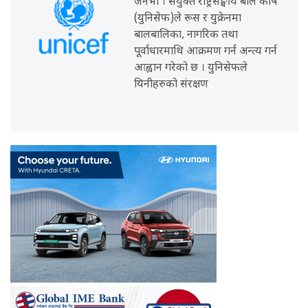
जेनेभा । संयुक्त राष्ट्रसङ्घीय बाल कोष
(युनिसेफ)ले रूस र युक्रेनमा
बालबालिका, नागरिक तथा
पूर्वाधारमाथि आक्रमण गर्न अन्त्य गर्न
आह्वान गरेको छ । युनिसेफले
यिनीहरुको संरक्षण