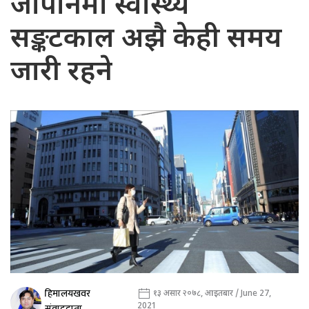
जापानमा स्वास्थ्य
सङ्कटकाल अझै केही समय
जारी रहने
हिमालयखवर
१३ असार २०७८, आइतबार / June 27,
2021
संवाददाता