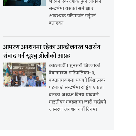
भएको एक दशक पुग्न लागेको
सन्दर्भमा यसको समीक्षा र
आवश्यक परिमार्जन गर्नुपर्ने
बताएका
आमरण अनशनमा रहेका आन्दोलनरत पक्षसँग
संवाद गर्न खुश्बु ओलीको आग्रह
काठमाडौँ । सुनसरी जिल्लाको
देवानगञ्ज गाउँपालिका–३,
कप्तानगञ्जमा भएको हिंसात्मक
घटनाको सन्दर्भमा राष्ट्रिय एकता
दलका अध्यक्ष विनय यादवले
माइतीघर मण्डलामा जारी राखेको
आमरण अनशन नवौँ दिनमा