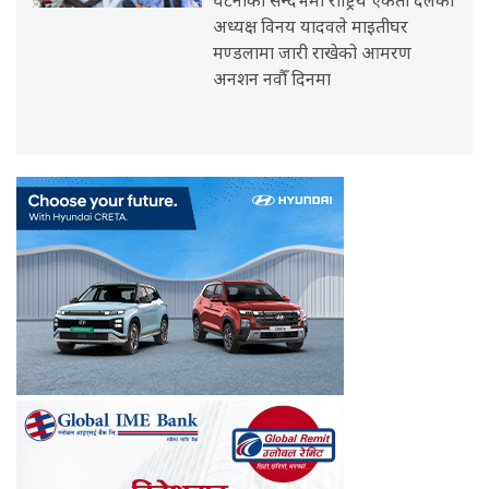
घटनाको सन्दर्भमा राष्ट्रिय एकता दलका
अध्यक्ष विनय यादवले माइतीघर
मण्डलामा जारी राखेको आमरण
अनशन नवौँ दिनमा