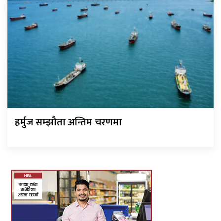
हर्मुज सम्झौता अन्तिम चरणमा