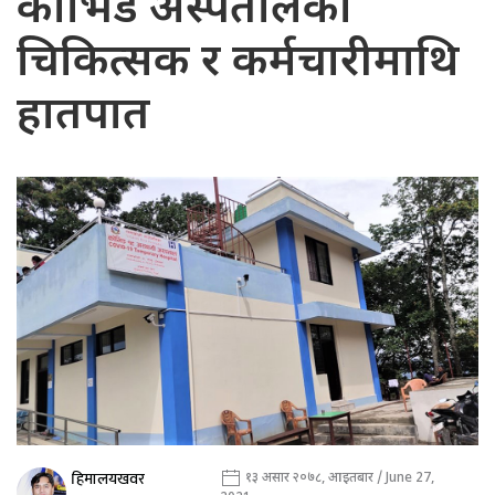
कोभिड अस्पतालका
चिकित्सक र कर्मचारीमाथि
हातपात
हिमालयखवर
१३ असार २०७८, आइतबार / June 27,