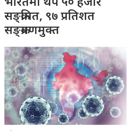
भारतमा थप ५० हजार
सङ्क्रमित, ९७ प्रतिशत
सङ्क्रमणमुक्त