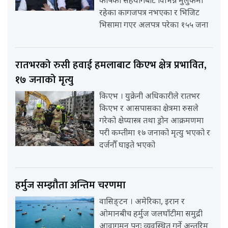
कोषको सहयोगबाट विभिन्न मुलुकमा
रहेका कागजपत्र नभएका र भिजिट
भिसामा गएर अलपत्र परेका १५५ जना
रातभरको रुसी हवाई हमलाबाट किएभ क्षेत्र प्रभावित,
१७ जनाको मृत्यु
किएभ । युक्रेनी अधिकारीले रातभर
किएभ र आसपासका क्षेत्रमा रुसले
गरेको क्षेप्यास्त्र तथा ड्रोन आक्रमणमा
परी कम्तीमा १७ जनाको मृत्यु भएको र
दर्जनौँ घाइते भएको
हर्मुज सम्झौता अन्तिम चरणमा
वासिङ्टन । अमेरिका, इरान र
ओमानबीच हर्मुज जलघाँटीमा समुद्री
आवागमन पुनः व्यवस्थित गर्ने अन्तरिम