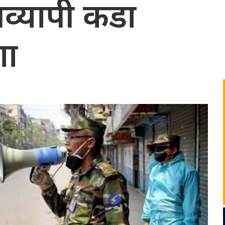
शव्यापी कडा
णा