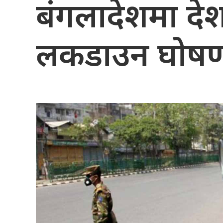
बंगलादेशमा दे
लकडाउन घोष