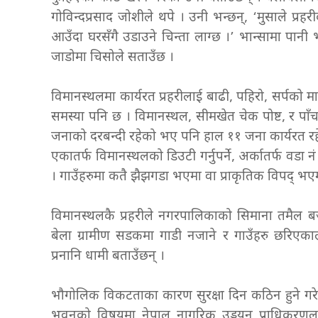
गोविन्दप्रसाद जोशीले थपे । उनी भन्छन्, ‘मुसाले प्रह
आउँदा घरसँगै उडाउने चिन्ता लाग्छ ।’ भान्सामा पानी भर
जाडोमा चिसोले सताउँछ ।
विमानस्थलमा कार्यरत प्रहरीलाई बाढी, पहिरो, सर्पको मात्र
समस्या पनि छ । विमानस्थल, सीमखेत चेक पोष्ट, र पाँच व
जनाको दरबन्दी रहेको भए पनि हाल ११ जना कार्यरत र
एकातर्फ विमानस्थलको डिउटी गर्नुपर्ने, अर्कातर्फ वडा नं ५, 
। गाउँहरुमा कतै झैझगडा भएमा वा प्राकृतिक विपद् भएमा तु
विमानस्थलकै प्रहरीले नगरपालिकाको सिमाना तमैल बजारस
बेला ग्रामीण सडकमा गाडी नजाने र गाउँहरु छरिएकाल
प्रनानि धामी बताउँछन् ।
भौगोलिक विकटताका कारण सुरक्षा दिन कठिन हुने गरे
भवनको विषयमा नेपाल नागरिक उड्डयन प्राधिकरण