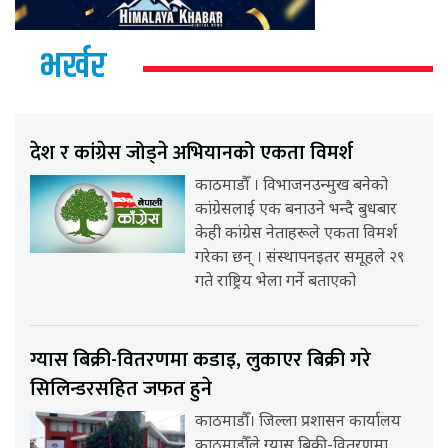
भर्खर
देश र कांग्रेस जोड्ने अभियानको एकता विमर्श
काठमाडौँ । विभाजनउन्मुख बनेको
कांग्रेसलाई एक बनाउने भन्दै बुधबार
केही कांग्रेस नेताहरूले एकता विमर्श
गरेका छन् । संस्थापनइतर समूहले २९
गते राष्ट्रिय भेला गर्ने बताएको
ग्यास बिक्री-वितरणमा कडाइ, लुकाएर बिक्री गरे
सिलिन्डरसहित जफत हुने
काठमाडौँ। जिल्ला प्रशासन कार्यालय
काठमाडौँले ग्यास बिक्री-वितरणमा