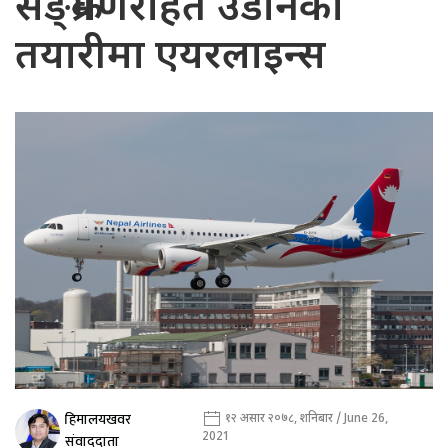
सङ्क्रमणरहित उडानको
तयारीमा एयरलाइन्स
हिमालयखवर
१२ असार २०७८, शनिबार / June 26,
2021
संवाददाता