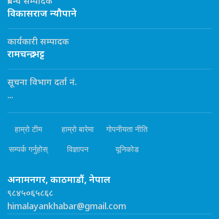
प्रबन्ध सम्पादक
विकासराज न्यौपाने
कार्यकारी सम्पादक
रामचन्द्र भट्ट
सूचना विभाग दर्ता नं.
...
हाम्रो टीम
हाम्रो बारेमा
गोपनीयता नीति
सम्पर्क गर्नुहोस्
विज्ञापन
यूनिकोड
अनामनगर, काठमाडौं, नेपाल
९८४५०६५८६८
himalayankhabar@gmail.com