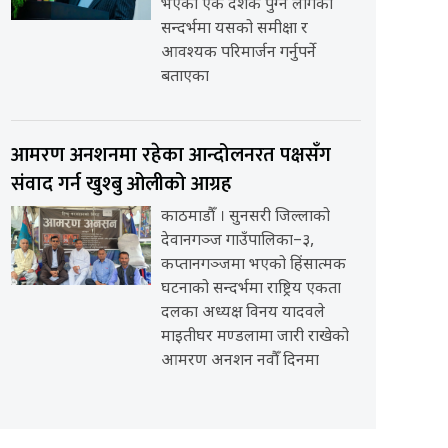
भएको एक दशक पुग्न लागेको
सन्दर्भमा यसको समीक्षा र
आवश्यक परिमार्जन गर्नुपर्ने
बताएका
आमरण अनशनमा रहेका आन्दोलनरत पक्षसँग
संवाद गर्न खुश्बु ओलीको आग्रह
काठमाडौँ । सुनसरी जिल्लाको
देवानगञ्ज गाउँपालिका–३,
कप्तानगञ्जमा भएको हिंसात्मक
घटनाको सन्दर्भमा राष्ट्रिय एकता
दलका अध्यक्ष विनय यादवले
माइतीघर मण्डलामा जारी राखेको
आमरण अनशन नवौँ दिनमा