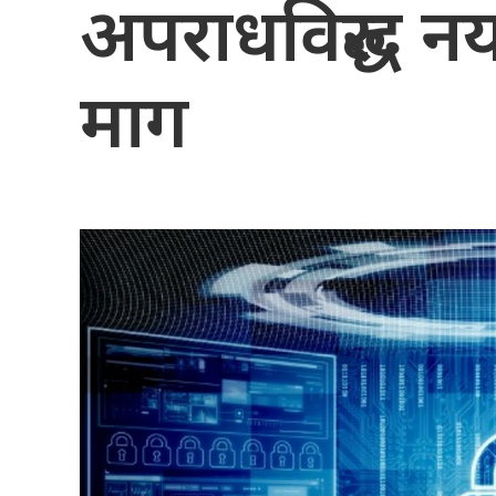
अपराधविरुद्ध न
माग