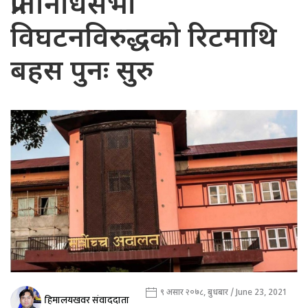
प्रतिनिधिसभा
विघटनविरुद्धको रिटमाथि
बहस पुनः सुरु
९ असार २०७८, बुधबार / June 23, 2021
हिमालयखवर संवाददाता