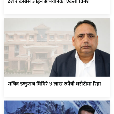
देश र कांग्रेस जोड्ने अभियानको एकता विमर्श
सचिव डण्डुराज घिमिरे ४ लाख रुपैयाँ धरौटीमा रिहा