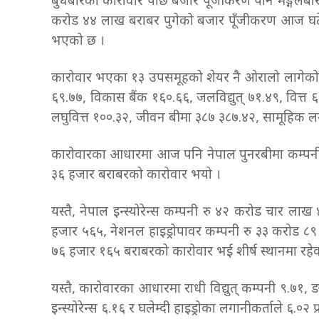
बुधबारको कारोवार पछि बजार पूँजीकरण पनि मङ्गलबारको
करोड ४४ लाख बराबर पुगेको बजार पूँजीकरण आज घटे
भएको छ ।
कारोवार भएका १३ उपसमूहको शेयर नै ओरालो लागेको छ 
६९.७७, विकास बैंक १६०.६६, जलविद्युत् ७१.४९, वित्त 
लघुवित्त १००.३२, जीवन बीमा ३८७ ३८७.४२, सामूहिक लग
कारोवारका आधारमा आज पनि नेपाल पुनरबीमा कम्पनी श
३६ हजार बराबरको कारोवार भयो ।
यस्तै, नेपाल इन्स्योरेन्स कम्पनी रु ४२ करोड चार ला
हजार ५६५, नेशनल हाइड्रोपावर कम्पनी रु ३३ करोड
७६ हजार १६५ बराबरको कारोवार भई शीर्ष स्थानमा रहे
यस्तै, कारोवारका आधारमा राधी विद्युत् कम्पनी ९.७१,
इन्स्योरेन्स ६.१६ र घलेम्दी हाइड्रोका लगानीकर्ताले ६.०