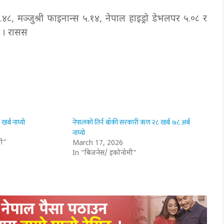
४८, मञ्जुश्री फाइनान्स ५.१४, नेपाल हाइड्रो डेभलपर ५.०८ र
ए । रासस
खर्ब नाघ्यो
नेपालको तिर्न बाँकी सरकारी ऋण २८ खर्ब ७८ अर्ब
नाघ्यो
ी"
March 17, 2026
In "बिजनेस/ इकोनोमी"