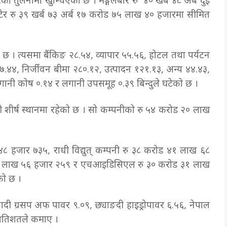
 तुलनामा खुम्चिएको छ । मङ्गलबार रु ४० खर्ब ४८ अर्ब दुई
र रु ३९ खर्ब ७३ अर्ब १७ करोड ७५ लाख ४० हजारमा सीमित
। त्यसमा बैंकिङ २८.५४, व्यापार ५५.५६, होटल तथा पर्यटन
६७.४४, निर्जीवन बीमा २८०.१२, उत्पादन १२१.१३, अन्य ४४.४३,
ानी कोष ०.१४ र लगानी उपसमूह ०.३९ बिन्दुले घटेको छ ।
ीर्ष स्थानमा रहेको छ । सो कम्पनीको रु ५४ करोड २० लाख
ख ४८ हजार ७३५, राधी विद्युत् कम्पनी रु ३८ करोड ४१ लाख ६८
 ८९ लाख ५६ हजार २५९ र एचआइडिसिएल रु ३० करोड ३१ लाख
को छ ।
 ङादी ग्रसप अफ पावर ९.०९, छ्याङदी हाइड्रोपावर ६.५६, नेपाल
२ प्रतिशतले कमाए ।