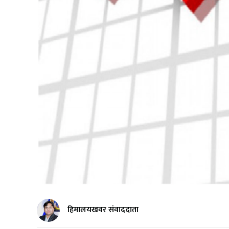
हिमालयखवर संवाददाता