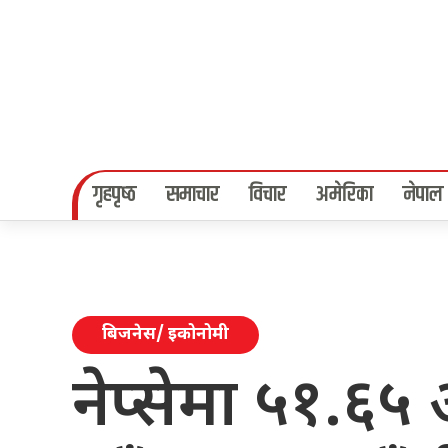
गृहपृष्‍ठ
समाचार
विचार
अमेरिका
नेपाल
बिजनेस/ इकोनोमी
नेप्सेमा ५१.६५ 