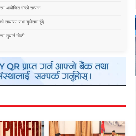
्रम आयोजित गोष्ठी सम्पन्न
को साधारण सभा युलेसमा हुँदै
म सुधार्न गोष्ठी