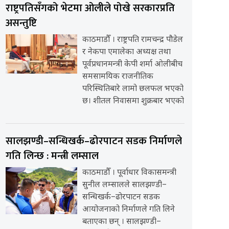
राष्ट्रपतिसँगको भेटमा ओलीले पोखे सरकारप्रति
असन्तुष्टि
काठमाडौँ । राष्ट्रपति रामचन्द्र पौडेल
र नेकपा एमालेका अध्यक्ष तथा
पूर्वप्रधानमन्त्री केपी शर्मा ओलीबीच
समसामयिक राजनीतिक
परिस्थितिबारे लामो छलफल भएको
छ। शीतल निवासमा शुक्रबार भएको
सालझण्डी–सन्धिखर्क–ढोरपाटन सडक निर्माणले
गति लिन्छ : मन्त्री लम्साल
काठमाडौँ । पूर्वाधार विकासमन्त्री
सुनील लम्सालले सालझण्डी–
सन्धिखर्क–ढोरपाटन सडक
आयोजनाको निर्माणले गति लिने
बताएका छन् । सालझण्डी–