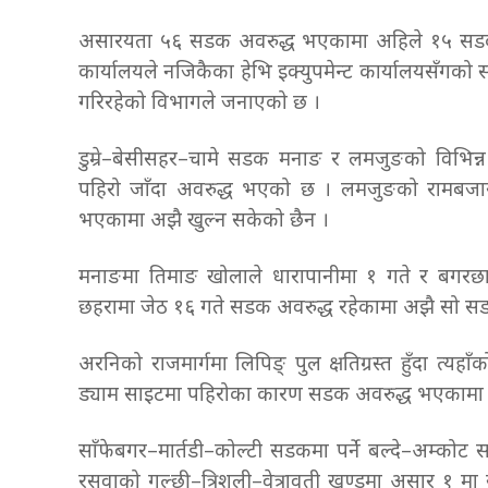
असारयता ५६ सडक अवरुद्ध भएकामा अहिले १५ सडक 
कार्यालयले नजिकैका हेभि इक्युपमेन्ट कार्यालयसँगको
गरिरहेको विभागले जनाएको छ ।
डुम्रे–बेसीसहर–चामे सडक मनाङ र लमजुङको विभिन्न खण
पहिरो जाँदा अवरुद्ध भएको छ । लमजुङको रामबजार, अ
भएकामा अझै खुल्न सकेको छैन ।
मनाङमा तिमाङ खोलाले धारापानीमा १ गते र बगरछा
छहरामा जेठ १६ गते सडक अवरुद्ध रहेकामा अझै सो स
अरनिको राजमार्गमा लिपिङ् पुल क्षतिग्रस्त हुँदा त्यह
ड्याम साइटमा पहिरोका कारण सडक अवरुद्ध भएकामा
साँफेबगर–मार्तडी–कोल्टी सडकमा पर्ने बल्दे–अम्को
रसुवाको गल्छी–त्रिशूली–वेत्रावती खण्डमा असार 