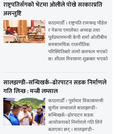
राष्ट्रपतिसँगको भेटमा ओलीले पोखे सरकारप्रति
असन्तुष्टि
काठमाडौँ । राष्ट्रपति रामचन्द्र पौडेल
र नेकपा एमालेका अध्यक्ष तथा
पूर्वप्रधानमन्त्री केपी शर्मा ओलीबीच
समसामयिक राजनीतिक
परिस्थितिबारे लामो छलफल भएको
छ। शीतल निवासमा शुक्रबार भएको
सालझण्डी–सन्धिखर्क–ढोरपाटन सडक निर्माणले
गति लिन्छ : मन्त्री लम्साल
काठमाडौँ । पूर्वाधार विकासमन्त्री
सुनील लम्सालले सालझण्डी–
सन्धिखर्क–ढोरपाटन सडक
आयोजनाको निर्माणले गति लिने
बताएका छन् । सालझण्डी–