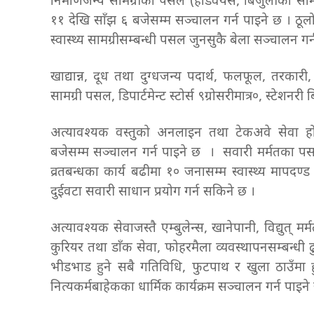
निर्माणजन्य सामग्रीको पसल (हाडवेयर्स, बिजुलीका सामा
११ देखि साँझ ६ बजेसम्म सञ्चालन गर्न पाइने छ । ठू
स्वास्थ्य सामग्रीसम्बन्धी पसल जुनसुकै बेला सञ्चालन
खाद्यान्न, दूध तथा दुग्धजन्य पदार्थ, फलफूल, तरकारी
सामग्री पसल, डिपार्टमेन्ट स्टोर्स ९ग्रोसरीमात्र०, स्टेश
अत्यावश्यक वस्तुको अनलाइन तथा टेकअवे सेवा हो
बजेसम्म सञ्चालन गर्न पाइने छ । सवारी मर्मतका पसल
व्रतबन्धका कार्य बढीमा १० जनासम्म स्वास्थ्य मापदण
दुईवटा सवारी साधान प्रयोग गर्न सकिने छ ।
अत्यावश्यक सेवाजस्तै एम्बुलेन्स, खानेपानी, विद्युत् मर्म
कुरियर तथा डाँक सेवा, फोहरमैला व्यवस्थापनसम्बन्धी
भीडभाड हुने सबै गतिविधि, फुटपाथ र खुला ठाउँमा हुने
नित्यकर्मबाहेकका धार्मिक कार्यक्रम सञ्चालन गर्न पाइ