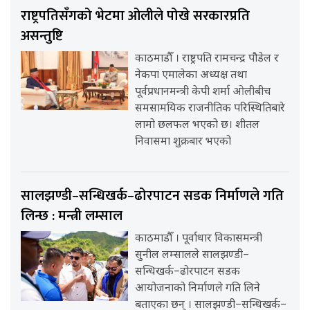
राष्ट्रपतिसँगको भेटमा ओलीले पोखे सरकारप्रति
असन्तुष्टि
काठमाडौँ । राष्ट्रपति रामचन्द्र पौडेल र
नेकपा एमालेका अध्यक्ष तथा
पूर्वप्रधानमन्त्री केपी शर्मा ओलीबीच
समसामयिक राजनीतिक परिस्थितिबारे
लामो छलफल भएको छ। शीतल
निवासमा शुक्रबार भएको
सालझण्डी–सन्धिखर्क–ढोरपाटन सडक निर्माणले गति
लिन्छ : मन्त्री लम्साल
काठमाडौँ । पूर्वाधार विकासमन्त्री
सुनील लम्सालले सालझण्डी–
सन्धिखर्क–ढोरपाटन सडक
आयोजनाको निर्माणले गति लिने
बताएका छन् । सालझण्डी–सन्धिखर्क–