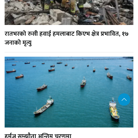
रातभरको रुसी हवाई हमलाबाट किएभ क्षेत्र प्रभावित, १७
जनाको मृत्यु
हर्मुज सम्झौता अन्तिम चरणमा