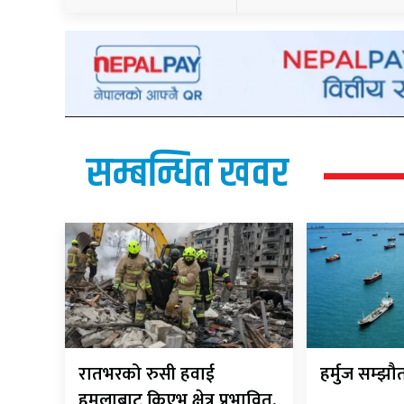
सम्बन्धित खवर
रातभरको रुसी हवाई
हर्मुज सम्झ
हमलाबाट किएभ क्षेत्र प्रभावित,