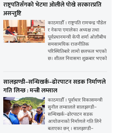
राष्ट्रपतिसँगको भेटमा ओलीले पोखे सरकारप्रति
असन्तुष्टि
काठमाडौँ । राष्ट्रपति रामचन्द्र पौडेल
र नेकपा एमालेका अध्यक्ष तथा
पूर्वप्रधानमन्त्री केपी शर्मा ओलीबीच
समसामयिक राजनीतिक
परिस्थितिबारे लामो छलफल भएको
छ। शीतल निवासमा शुक्रबार भएको
सालझण्डी–सन्धिखर्क–ढोरपाटन सडक निर्माणले
गति लिन्छ : मन्त्री लम्साल
काठमाडौँ । पूर्वाधार विकासमन्त्री
सुनील लम्सालले सालझण्डी–
सन्धिखर्क–ढोरपाटन सडक
आयोजनाको निर्माणले गति लिने
बताएका छन् । सालझण्डी–