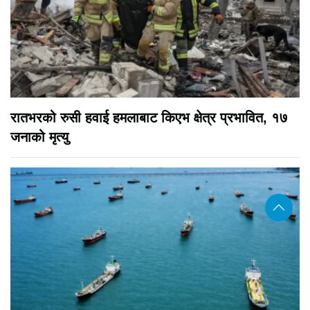
रातभरको रुसी हवाई हमलाबाट किएभ क्षेत्र प्रभावित, १७
जनाको मृत्यु