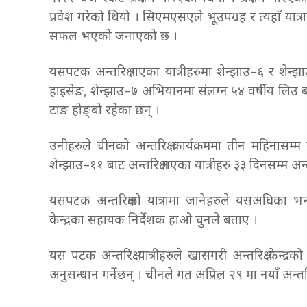
प्रवेश गरेको थियो । सिएमएसएले भूउपग्रह र त्यहाँ यात्रारत 
सफल भएको जनाएको छ ।
यसपटक अन्तरिक्ष गएका यात्रीहरुमा शेन्झाउ–६ र शेन्झ
हाइसेङ, शेन्झाउ–७ अभियानमा संलग्न ५४ वर्षीय लिउ बोम
टाङ होङ्बो रहेका छन् ।
उनीहरुले चीनको अन्तरिक्ष कार्यक्रममा तीन महिनासम्
शेन्झाउ–११ बाट अन्तरिक्ष गएका यात्रीहरु ३३ दिनसम्म अन्
यसपटक अन्तरिक्षको यात्रामा जानेहरुले यसअघिका भन्दा न
केन्द्रका सहायक निर्देशक हाओ चुनले बताए ।
यस पटक अन्तरिक्ष यात्रीहरुले खासगरी अन्तरिक्ष केन्
अनुसन्धान गर्नेछन् । चीनले गत अप्रिल २९ मा नयाँ अन्तरिक्