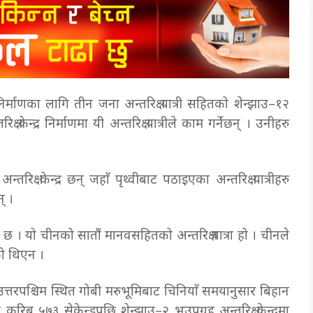
 निर्माणका लागि तीन जना अन्तरिक्ष यात्री सहितको शेन्झाउ–१२
्ष केन्द्र निर्माणमा यी अन्तरिक्ष यात्रीले काम गर्नेछन् । उनीहरु
न्तरिक्ष केन्द्र छन् जहाँ पृथ्वीबाट पठाइएका अन्तरिक्ष यात्रीहरु
् ।
 । यो चीनको सातौं मानवसहितको अन्तरिक्ष यात्रा हो । चीनले
ेको थिएन ।
उत्तरपश्चिम स्थित गोबी मरुभूमिबाट चिनियाँ समयानुसार बिहान
ो करिब ५७३ सेकेन्डपछि शेन्झाउ–२ भूउपग्रह अन्तरिक्ष केन्द्रमा