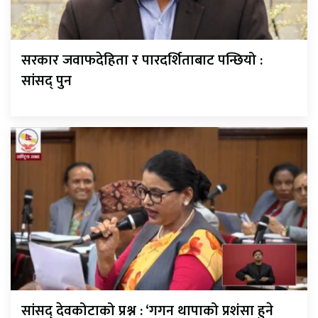
सरकार जवाफदेहिता र पारदर्शिताबाट पन्छियो :
सांसद् पुन
सांसद् देवकोटाको प्रश्न : ‘गगन थापाको प्रशंसा हुने