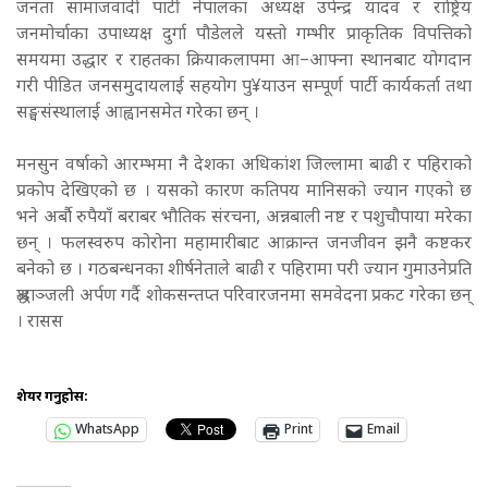
जनता सामाजवादी पार्टी नेपालका अध्यक्ष उपेन्द्र यादव र राष्ट्रिय
जनमोर्चाका उपाध्यक्ष दुर्गा पौडेलले यस्तो गम्भीर प्राकृतिक विपत्तिको
समयमा उद्धार र राहतका क्रियाकलापमा आ–आफ्ना स्थानबाट योगदान
गरी पीडित जनसमुदायलाई सहयोग पु¥याउन सम्पूर्ण पार्टी कार्यकर्ता तथा
सङ्घसंस्थालाई आह्वानसमेत गरेका छन् ।
मनसुन वर्षाको आरम्भमा नै देशका अधिकांश जिल्लामा बाढी र पहिराको
प्रकोप देखिएको छ । यसको कारण कतिपय मानिसको ज्यान गएको छ
भने अर्बौ रुपैयाँ बराबर भौतिक संरचना, अन्नबाली नष्ट र पशुचौपाया मरेका
छन् । फलस्वरुप कोरोना महामारीबाट आक्रान्त जनजीवन झनै कष्टकर
बनेको छ । गठबन्धनका शीर्षनेताले बाढी र पहिरामा परी ज्यान गुमाउनेप्रति
श्रद्धाञ्जली अर्पण गर्दै शोकसन्तप्त परिवारजनमा समवेदना प्रकट गरेका छन्
। रासस
शेयर गर्नुहोस:
WhatsApp
Print
Email