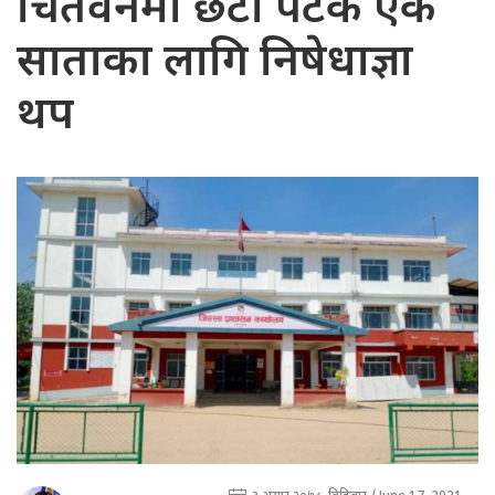
चितवनमा छैटौँ पटक एक
साताका लागि निषेधाज्ञा
थप