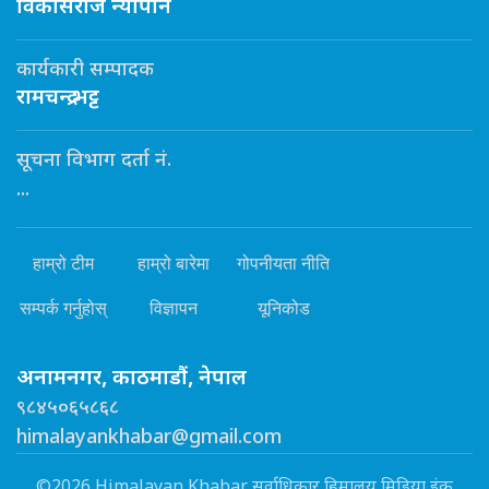
विकासराज न्यौपाने
कार्यकारी सम्पादक
रामचन्द्र भट्ट
सूचना विभाग दर्ता नं.
...
हाम्रो टीम
हाम्रो बारेमा
गोपनीयता नीति
सम्पर्क गर्नुहोस्
विज्ञापन
यूनिकोड
अनामनगर, काठमाडौं, नेपाल
९८४५०६५८६८
himalayankhabar@gmail.com
©2026 Himalayan Khabar सर्वाधिकार हिमालय मिडिया इंक