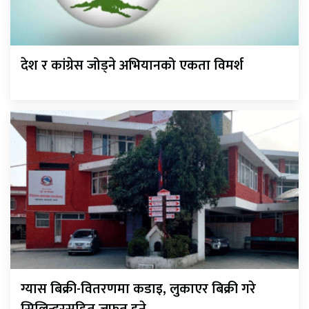
देश र कांग्रेस जोड्ने अभियानको एकता विमर्श
ग्यास बिक्री-वितरणमा कडाइ, लुकाएर बिक्री गरे
सिलिन्डरसहित जफत हुने