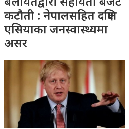
बेलायतद्वारा सहायता बजेट
कटौती : नेपालसहित दक्षिण
एसियाका जनस्वास्थ्यमा
असर