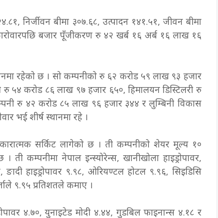
त २४.८१, निर्जीवन बीमा ३०७.६८, उत्पादन १४१.५१, जीवन बीमा
कारोवारपछि बजार पूँजीकरण रु ४२ खर्ब १६ अर्ब १६ लाख १६
्थानमा रहेको छ । सो कम्पनीको रु ६२ करोड ५९ लाख ९३ हजार
ी रु ५४ करोड ८६ लाख ९७ हजार ६५०, हिमालयन डिस्टिलरी रु
्पनी रु ४२ करोड ८५ लाख ९६ हजार ३४४ र लुम्बिनी विकास
र भई शीर्ष स्थानमा रहे ।
कारात्मक सर्किट लागेको छ । ती कम्पनीको शेयर मूल्य १०
 । ती कम्पनीमा नेपाल इन्स्योरेन्स, खानीखोला हाइड्रोपावर,
स्तै, ङादी हाइड्रोपावर ९.९८, ओरियण्टल होटल ९.९६, सिइडिसि
र्ताले ९.९५ प्रतिशतले कमाए ।
इड्रोपावर ४.७०, युनाइटेड मोदी ४.४४, गुडबिल फाइनान्स ४.१८ र