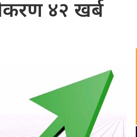
ँजीकरण ४२ खर्ब