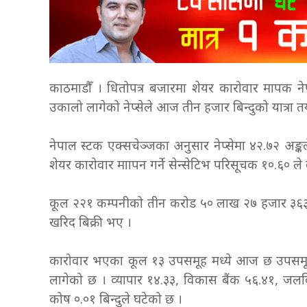
काठमाडौँ । धितोपत्र बजारमा शेयर कारोवार मापक ने
उकालो लागेको नेप्सेले आज तीन हजार बिन्दुको यात्रा त
नेपाल स्टक एक्सचेञ्जका अनुसार नेप्सेमा ४२.७२ अङ्क
शेयर कारोवार माापन गर्ने सेन्सेटिभ परिसूचक १०.६० ले 
कूल २२१ कम्पनीको तीन करोड ५० लाख २७ हजार ३६३ क
खरिद बिक्री भए ।
कारोवार भएका कूल १३ उपसमूह मध्ये आज छ उपसमू
लागेको छ । व्यापार १४.३३, विकास बैंक ५६.४१, जलविद
कोष ०.०१ बिन्दुले घटेको छ ।