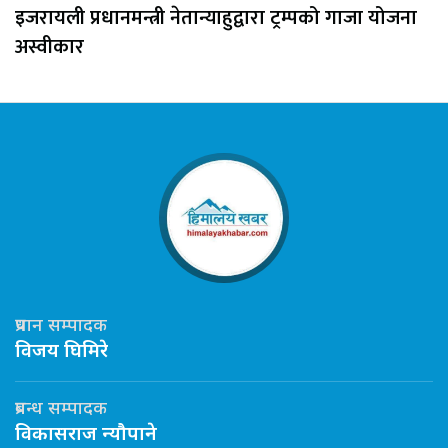
इजरायली प्रधानमन्त्री नेतान्याहुद्वारा ट्रम्पको गाजा योजना
अस्वीकार
प्रधान सम्पादक
विजय घिमिरे
प्रबन्ध सम्पादक
विकासराज न्यौपाने