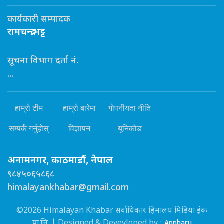
कार्यकारी सम्पादक
रामचन्द्र भट्ट
सूचना विभाग दर्ता नं.
...
हाम्रो टीम
हाम्रो बारेमा
गोपनीयता नीति
सम्पर्क गर्नुहोस्
विज्ञापन
यूनिकोड
अनामनगर, काठमाडौं, नेपाल
९८४५०६५८६८
himalayankhabar@gmail.com
©2026 Himalayan Khabar सर्वाधिकार हिमालय मिडिया इंक
Appharu
प्रा.लि. | Designed & Devevloped by :