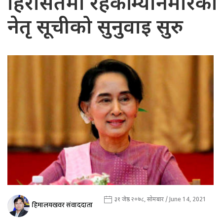
हिरासतमा रहेकी म्यानमारकी
नेतृ सूचीको सुनुवाइ सुरु
३१ जेष्ठ २०७८, सोमबार / June 14, 2021
हिमालयखवर संवाददाता