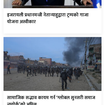
इजरायली प्रधानमन्त्री नेतान्याहुद्वारा ट्रम्पको गाजा
योजना अस्वीकार
सामाजिक सद्भाव कायम गर्न ‘ग्लोबल सुनसरी समाज
न्युयोर्क’को अपिल