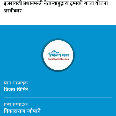
इजरायली प्रधानमन्त्री नेतान्याहुद्वारा ट्रम्पको गाजा योजना
अस्वीकार
प्रधान सम्पादक
विजय घिमिरे
प्रबन्ध सम्पादक
विकासराज न्यौपाने