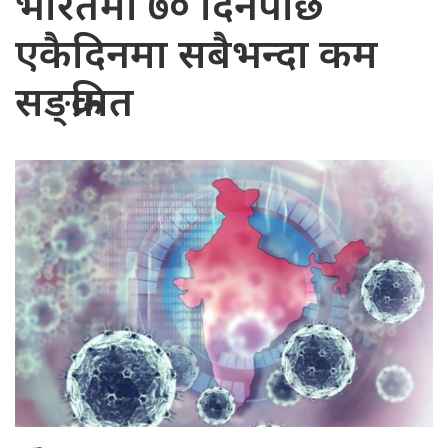
भारतमा ७० दिनपछि
एकैदिनमा सबैभन्दा कम
सङ्क्रमित