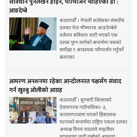
संविधान पुनर्लेखन होइन, परिमार्जन चाहिएको हो :
आङदेम्बे
काठमाडौँ । नेपाली कांग्रेसका संसदीय
दलका नेता भीष्मराज आङदेम्बेले
वर्तमान संविधान जारी भएको एक
दशक पुग्न लागेको सन्दर्भमा यसको
समीक्षा र आवश्यक परिमार्जन गर्नुपर्ने
बताएका
आमरण अनशनमा रहेका आन्दोलनरत पक्षसँग संवाद
गर्न खुश्बु ओलीको आग्रह
काठमाडौँ । सुनसरी जिल्लाको
देवानगञ्ज गाउँपालिका–३,
कप्तानगञ्जमा भएको हिंसात्मक
घटनाको सन्दर्भमा राष्ट्रिय एकता दलका
अध्यक्ष विनय यादवले माइतीघर