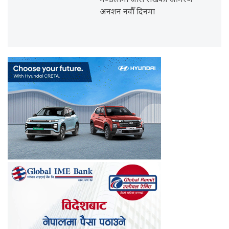
मण्डलामा जारी राखेको आमरण
अनशन नवौँ दिनमा