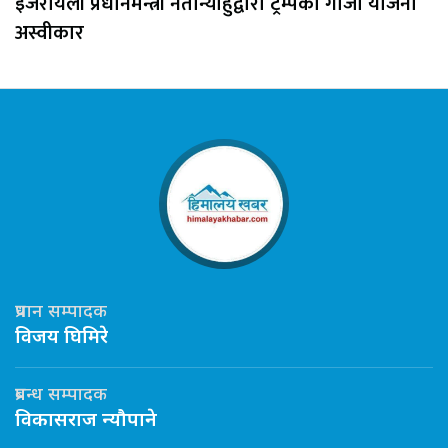
इजरायली प्रधानमन्त्री नेतान्याहुद्वारा ट्रम्पको गाजा योजना
अस्वीकार
प्रधान सम्पादक
विजय घिमिरे
प्रबन्ध सम्पादक
विकासराज न्यौपाने