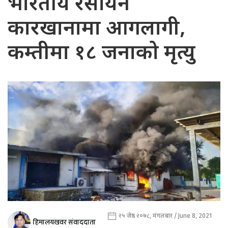
भारतीय रसायन
कारखानामा आगलागी,
कम्तीमा १८ जनाको मृत्यु
२५ जेष्ठ २०७८, मंगलबार / June 8, 2021
हिमालयखवर संवाददाता