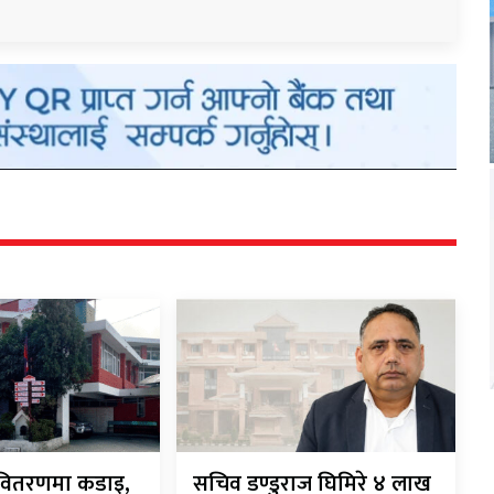
ी-वितरणमा कडाइ,
सचिव डण्डुराज घिमिरे ४ लाख