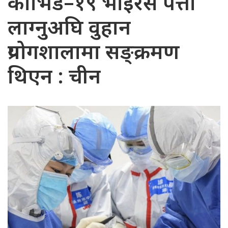
कोभिड–१९ भाइरस पत्ता
लाग्नुअघि वुहान
प्रयोगशालामा सङ्क्रमण
थिएन : चीन