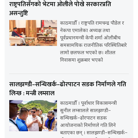
राष्ट्रपतिसँगको भेटमा ओलीले पोखे सरकारप्रति
असन्तुष्टि
काठमाडौँ । राष्ट्रपति रामचन्द्र पौडेल र
नेकपा एमालेका अध्यक्ष तथा
पूर्वप्रधानमन्त्री केपी शर्मा ओलीबीच
समसामयिक राजनीतिक परिस्थितिबारे
लामो छलफल भएको छ। शीतल
निवासमा शुक्रबार भएको
सालझण्डी–सन्धिखर्क–ढोरपाटन सडक निर्माणले गति
लिन्छ : मन्त्री लम्साल
काठमाडौँ । पूर्वाधार विकासमन्त्री
सुनील लम्सालले सालझण्डी–
सन्धिखर्क–ढोरपाटन सडक
आयोजनाको निर्माणले गति लिने
बताएका छन् । सालझण्डी–सन्धिखर्क–