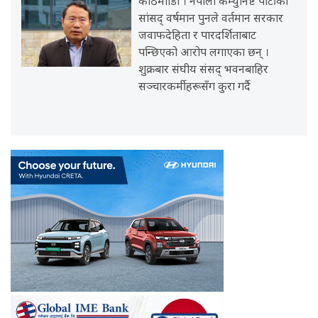
काठमााडौँ । नेपाली कम्युनिष्ट पार्टीका
सांसद् वर्षमान पुनले वर्तमान सरकार
जवाफदेहिता र पारदर्शिताबाट
पन्छिएको आरोप लगाएका छन् ।
शुक्रबार संघीय संसद् भवनबाहिर
सञ्चारकर्मीहरूसँग कुरा गर्दै