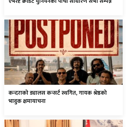
एभरेष्ट क्रेडिट युनियनको पाँचौ साधारण सभा सम्पन्न
कन्दराको ड्यालस कन्सर्ट स्थगित, गायक श्रेष्ठको
भावुक क्षमायाचना