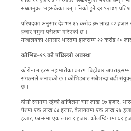
लाख ११ हजार ४९९ व्यक्ति संक्रमणमुक्त भएका छन् । भ
संक्रमणमुक्त भइसकेका छन् । निको हुने दर ९२।७९ प्रत
परिषदका अनुसार देशभर ३५ करोड ३७ लाख ८२ हजार न
हजार नमुना परीक्षण गरिएको छ ।
मन्त्रालयका अनुसार भारतमा हालसम्म २२ करोड १० 
कोभिड–१९ को पछिल्लो अवस्था
कोरोनाभाइरस महामारीका कारण बिहीबार अपराह्नसम्म ३७ 
संगठनले जनाएको छ । कोभिडबाट सबैभन्दा बढी संयुक्
छ ।
दोस्रो स्थानमा रहेको ब्राजिलमा चार लाख ६७ हजार, भ
पेरुमा एक लाख ८४ हजार, बेलायतमा एक लाख २७ हज
हजार, फ्रान्समा एक लाख ९ हजार, कोलम्बियामा ८९ हज