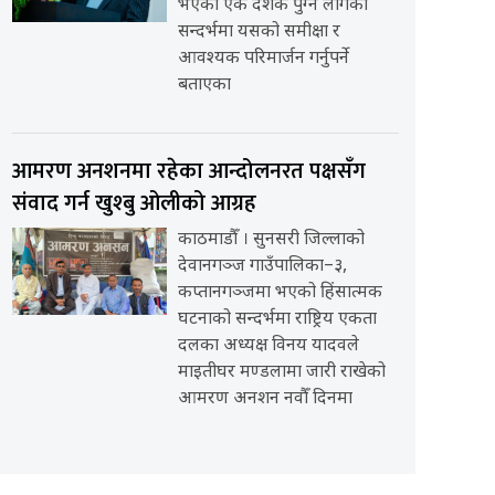
भएको एक दशक पुग्न लागेको
सन्दर्भमा यसको समीक्षा र
आवश्यक परिमार्जन गर्नुपर्ने
बताएका
आमरण अनशनमा रहेका आन्दोलनरत पक्षसँग
संवाद गर्न खुश्बु ओलीको आग्रह
काठमाडौँ । सुनसरी जिल्लाको
देवानगञ्ज गाउँपालिका–३,
कप्तानगञ्जमा भएको हिंसात्मक
घटनाको सन्दर्भमा राष्ट्रिय एकता
दलका अध्यक्ष विनय यादवले
माइतीघर मण्डलामा जारी राखेको
आमरण अनशन नवौँ दिनमा