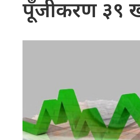
पूँजीकरण ३९ खर