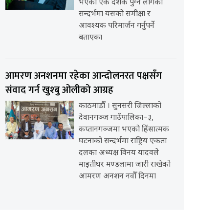
भएको एक दशक पुग्न लागेको
सन्दर्भमा यसको समीक्षा र
आवश्यक परिमार्जन गर्नुपर्ने
बताएका
आमरण अनशनमा रहेका आन्दोलनरत पक्षसँग
संवाद गर्न खुश्बु ओलीको आग्रह
काठमाडौँ । सुनसरी जिल्लाको
देवानगञ्ज गाउँपालिका–३,
कप्तानगञ्जमा भएको हिंसात्मक
घटनाको सन्दर्भमा राष्ट्रिय एकता
दलका अध्यक्ष विनय यादवले
माइतीघर मण्डलामा जारी राखेको
आमरण अनशन नवौँ दिनमा