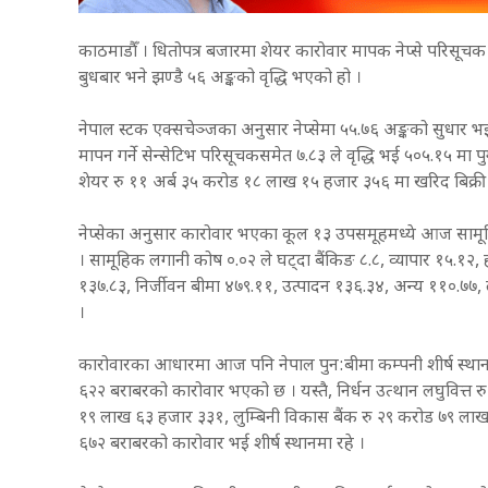
काठमाडौँ । धितोपत्र बजारमा शेयर कारोवार मापक नेप्से परिसूचक 
बुधबार भने झण्डै ५६ अङ्कको वृद्धि भएको हो ।
नेपाल स्टक एक्सचेञ्जका अनुसार नेप्सेमा ५५.७६ अङ्कको सुधार भ
मापन गर्ने सेन्सेटिभ परिसूचकसमेत ७.८३ ले वृद्धि भई ५०५.१५ म
शेयर रु ११ अर्ब ३५ करोड १८ लाख १५ हजार ३५६ मा खरिद बिक्री
नेप्सेका अनुसार कारोवार भएका कूल १३ उपसमूहमध्ये आज साम
। सामूहिक लगानी कोष ०.०२ ले घट्दा बैंकिङ ८.८, व्यापार १५.१२, 
१३७.८३, निर्जीवन बीमा ४७९.११, उत्पादन १३६.३४, अन्य ११०.७७,
।
कारोवारका आधारमा आज पनि नेपाल पुन:बीमा कम्पनी शीर्ष स्था
६२२ बराबरको कारोवार भएको छ । यस्तै, निर्धन उत्थान लघुवित्त
१९ लाख ६३ हजार ३३१, लुम्बिनी विकास बैंक रु २९ करोड ७९ ला
६७२ बराबरको कारोवार भई शीर्ष स्थानमा रहे ।