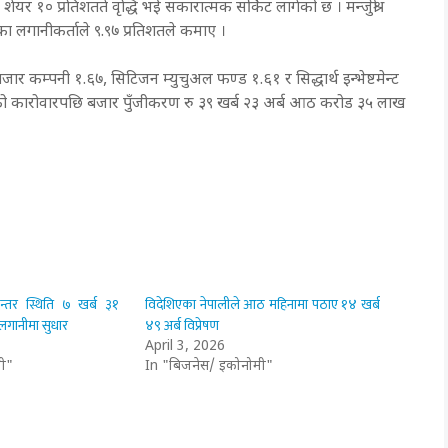
 शेयर १० प्रतिशतते वृद्धि भई सकारात्मक सर्किट लागेको छ । मन्जुश्री
का लगानीकर्ताले ९.९७ प्रतिशतले कमाए ।
जार कम्पनी १.६७, सिटिजन म्युचुअल फण्ड १.६१ र सिद्धार्थ इन्भेष्टमेन्ट
धबारको कारोवारपछि बजार पुँजीकरण रु ३९ खर्ब २३ अर्ब आठ करोड ३५ लाख
नान्तर स्थिति ७ खर्ब ३१
विदेशिएका नेपालीले आठ महिनामा पठाए १४ खर्ब
लगानीमा सुधार
४९ अर्ब विप्रेषण
April 3, 2026
ी"
In "बिजनेस/ इकोनोमी"