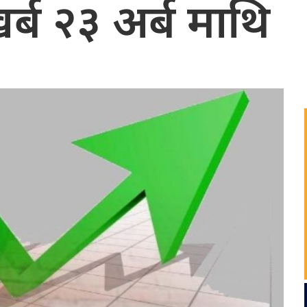
्ब २३ अर्ब माथि