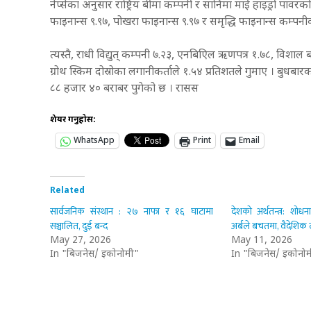
नेप्सेका अनुसार राष्ट्रिय बीमा कम्पनी र सानिमा माई हाइड्रो पावरको
फाइनान्स ९.९७, पोखरा फाइनान्स ९.९७ र समृद्धि फाइनान्स कम्पनी
त्यस्तै, राधी विद्युत् कम्पनी ७.२३, एनबिएिल ऋणपत्र १.७८, विशाल ब
ग्रोथ स्किम दोस्रोका लगानीकर्ताले १.५४ प्रतिशतले गुमाए । बु
८८ हजार ४० बराबर पुगेको छ । रासस
शेयर गर्नुहोस:
WhatsApp
Print
Email
Related
सार्वजनिक संस्थान : २७ नाफा र १६ घाटामा
देशको अर्थतन्त्र: शोध
सञ्चालित, दुई बन्द
अर्बले बचतमा, वैदेशिक 
May 27, 2026
May 11, 2026
In "बिजनेस/ इकोनोमी"
In "बिजनेस/ इकोनोम