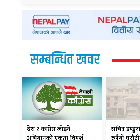
सम्बन्धित खवर
देश र कांग्रेस जोड्ने
सचिव डण्डुर
अभियानको एकता विमर्श
रुपैयाँ धरौट