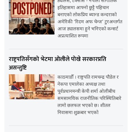
ड्यालस, टेक्सास - नेपाली सांगीतिक
इतिहासमा आफ्नो छुट्टै पहिचान
बनाएको लोकप्रिय ब्यान्ड कन्दराको
अमेरिकी ‘रिदम अफ चेन्ज’ टुरअन्तर्गत
आज ड्यालसमा हुने भनिएको कन्सर्ट
अप्रत्याशित रूपमा
राष्ट्रपतिसँगको भेटमा ओलीले पोखे सरकारप्रति
असन्तुष्टि
काठमाडौँ । राष्ट्रपति रामचन्द्र पौडेल र
नेकपा एमालेका अध्यक्ष तथा
पूर्वप्रधानमन्त्री केपी शर्मा ओलीबीच
समसामयिक राजनीतिक परिस्थितिबारे
लामो छलफल भएको छ। शीतल
निवासमा शुक्रबार भएको