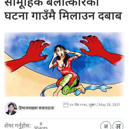
सामूहिक बलात्कारको
घटना गाउँमै मिलाउन दबाब
१४ जेष्ठ २०७८, शुक्रबार / May 28, 2021
हिमालयखवर संवाददाता
0
शेयर गर्नुहोस:
Shares