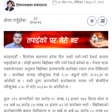
१३ जेष्ठ २०७८, बिहिबार / May 27, 2021
हिमालयखवर संवाददाता
27
शेयर गर्नुहोस:
Shares
काठमाडौँ । धितोपत्र बजारमा हरेक दिन जसो नयाँ-नयाँ रेकर्ड कायम
भइरहेको छ । सोही क्रममा बिहीबार पनि नयाँ रेकर्ड बनेको छ । नेपाल स्टक
एक्सचेञ्जका अनुसार बिहीबार हालसम्मकै कारोबार रकम उच्च देखिएको
छ । कारोबार मापक परिसूचक नेप्से १.२० अङ्कले घटेर २८१५.३९ मा
ओर्लेको छ । यस्तै ठूला कम्पनीको कारोबारमा मापन गर्ने सेन्सेटिभ
परिसूचक ०.२८ ले घटेर ५०३.७० मा ओर्लेको छ ।
कुल २१५ कम्पनीको चार करोड १८ लाख १३ हजार ९४४ कित्ता शेयर रु
१४ अर्ब ७६ करोड ८७ लाख २१ हजार ४२ मा कारोबार भयो । बिहीबारको
कारोबारपछि बजार पूँजीकरण रु ३९ खर्ब छ अर्ब ७६ करोड ८० लाख ४४