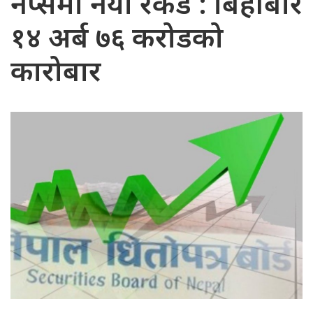
नेप्सेमा नयाँ रेकर्ड : बिहीबार
१४ अर्ब ७६ करोडको
कारोबार