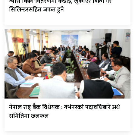
ग्यास बिक्री-वितरणमा कडाइ, लुकाएर बिक्री गरे
सिलिन्डरसहित जफत हुने
नेपाल राष्ट्र बैंक विधेयक : गर्भनरको पदावधिबारे अर्थ
समितिमा छलफल