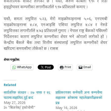
सकारात्मक सर्किट लागेको छ । यस्तै, अरुण काबेली ९.९८ र रिडी
हाइड्रोपावर कम्पनीका लगानीकर्ताले ९.९७ प्रतिशतले कमाए ।
यस्तै, समता लघुवित्त ५.२३, मेरो माइक्रोफाइनान्स ५.०६, एनएमबी
माइक्रोफाइनान्स ४.८४, एनआइसि एसिया लघुवित्त ४.८४ र नेरुडे
लघुवित्तका लगानीर्ताले ४.७३ प्रतिशतले गुमाए । नेपाल राष्ट्र बैंकको पछिल्लो
निर्देशनका कारण लघुवित्त कम्पनीका शेयर भने ओरालो लागेको हो ।
केन्द्रीय बैंकले बैंक तथा वित्तीय संस्थालाई लघुवित्त कम्पनीको शेयर
खरिदमा समयसीमा तोकेको छ । रासस
शेयर गर्नुहोस:
WhatsApp
Print
Email
Related
सार्वजनिक संस्थान : २७ नाफा र १६
प्राधिकरणका कर्मचारी अन्य कम्पनीमा
घाटामा सञ्चालित, दुई बन्द
सञ्चालक बनेकामा महालेखापरीक्षकको
प्रश्न
May 27, 2026
In "बिजनेस/ इकोनोमी"
May 16, 2026