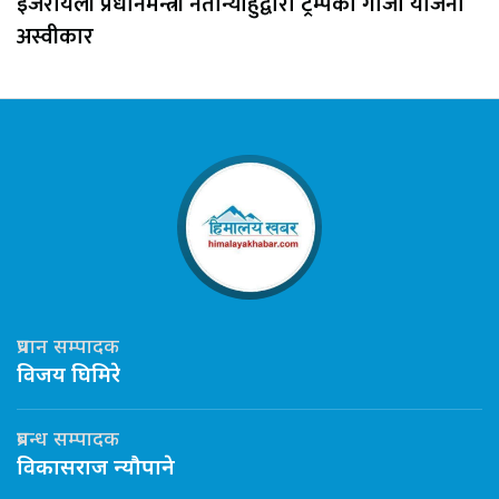
इजरायली प्रधानमन्त्री नेतान्याहुद्वारा ट्रम्पको गाजा योजना
अस्वीकार
प्रधान सम्पादक
विजय घिमिरे
प्रबन्ध सम्पादक
विकासराज न्यौपाने