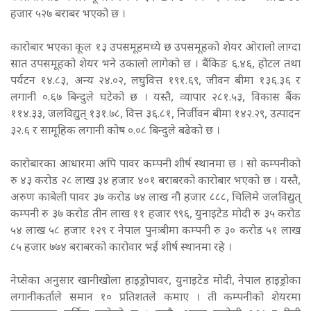
हजार ५२७ बराबर भएको छ ।
कारोबार भएका कूल १३ उपसमूहमध्ये छ उपसमूहको शेयर ओरालो लाग्दा
सात उपसमूहको शेयर भने उकालो लागेको छ । बैंकिङ ६.४६, होटल तथा
पर्यटन १४.८३, अन्य २४.०२, लघुवित्त १९१.६९, जीवन बीमा १३६.३६ र
लगानी ०.६७ बिन्दुले घटेको छ । यस्तै, व्यापार २८१.५३, विकास बैंक
११४.३३, जलविद्युत् १३१.७८, वित्त ३६.८१, निर्जीवन बीमा १४२.२९, उत्पादन
३२.६ र सामूहिक लगानी कोष ०.०८ बिन्दुले बढेको छ ।
कारोबारका आधारमा अपि पावर कम्पनी शीर्ष स्थानमा छ । सो कम्पनीको
रु ४३ करोड २८ लाख ३४ हजार ४०१ बराबरको कारोबार भएको छ । यस्तै,
अरुण काबेली पावर ३७ करोड ७४ लाख नौ हजार ८८८, चिलिमे जलविद्युत्
कम्पनी रु ३७ करोड तीन लाख ११ हजार ९९६, युनाइटेड मोदी रु ३५ करोड
५४ लाख ५८ हजार १२९ र नेपाल पुनःबीमा कम्पनी रु ३० करोड ५१ लाख
८५ हजार ७७४ बराबरको कारोवार भई शीर्ष स्थानमा रहे ।
नेप्सेका अनुसार खानीखोला हाइड्रोपावर, युनाइटेड मोदी, नेपाल हाइड्रोका
लगानीकर्ताले समान १० प्रतिशतले कमाए । ती कम्पनीको शेयरमा