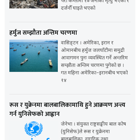
परी कम्तीमा १७ जनाको मृत्यु भएको र
दर्जनौँ घाइते भएको
हर्मुज सम्झौता अन्तिम चरणमा
वासिङ्टन । अमेरिका, इरान र
ओमानबीच हर्मुज जलघाँटीमा समुद्री
आवागमन पुनः व्यवस्थित गर्ने अन्तरिम
सम्झौता अन्तिम चरणमा पुगेको छ ।
गत महिना अमेरिका–इरानबीच भएको
१४
रूस र युक्रेनमा बालबालिकामाथि हुने आक्रमण अन्त्य
गर्न युनिसेफको आह्वान
जेनेभा । संयुक्त राष्ट्रसङ्घीय बाल कोष
(युनिसेफ)ले रूस र युक्रेनमा
बालबालिका, नागरिक तथा