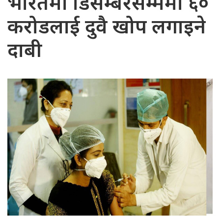
भारतमा डिसेम्बरसम्ममा ६०
करोडलाई दुवै खोप लगाइने
दाबी