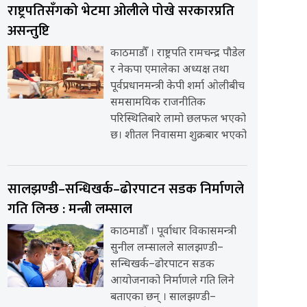
राष्ट्रपतिसँगको भेटमा ओलीले पोखे सरकारप्रति
असन्तुष्टि
काठमाडौँ । राष्ट्रपति रामचन्द्र पौडेल
र नेकपा एमालेका अध्यक्ष तथा
पूर्वप्रधानमन्त्री केपी शर्मा ओलीबीच
समसामयिक राजनीतिक
परिस्थितिबारे लामो छलफल भएको
छ। शीतल निवासमा शुक्रबार भएको
सालझण्डी–सन्धिखर्क–ढोरपाटन सडक निर्माणले
गति लिन्छ : मन्त्री लम्साल
काठमाडौँ । पूर्वाधार विकासमन्त्री
सुनील लम्सालले सालझण्डी–
सन्धिखर्क–ढोरपाटन सडक
आयोजनाको निर्माणले गति लिने
बताएका छन् । सालझण्डी–