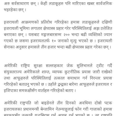
अरु सर्वसाधारण छन् । केही लडाकूहरु पनि मारिएका खबर सार्वजनिक
भइरहेका छन् ।
इजरायली आक्रमणको प्रतिरोध गरिरहेका हमास लडाकूहरुले दक्षिणी
इजरायली भूमिमा लगातार क्षेप्यास्त्र प्रहार गरेर परिस्थितिलाई अझ उत्तेजित
बनाएका छन् । यसबाट मङ्गलबारसम्म २०० भन्दा बढी व्यक्तिको ज्यान
गएको छ जसमा इजरायलतर्फ १० जनाको मृत्यु भएको छ । इजरायली
सेनाका अनुसार हमासले तीन हजार भन्दा बढी क्षेप्यास्त्र प्रहार गरेका छन् ।
अमेरिकी राष्ट्रिय सुरक्षा सल्लाहकार जेक सुलिभानले ट्वीट गर्दै
संयुक्तराज्य अमेरिकाले शान्त, व्यापक कुटनीतिक प्रयास जारी राखेको
तथा आफूहरुले परिस्थितिलाई तत्काल समाधान गर्न निरन्तर प्रयास
गरिरहेको बताउनु भएको छ । उहाँले द्वन्द्वका बारेमा आफूहरुले इजरायल र
इजिप्टका समकक्षीसँग वार्ताहरु गरिरहेको बताए ।
अमेरिकी राष्ट्रपति जो बाइडेनले तीन दिनको अवधिमा दोस्रो पटक
इजरायलका प्रधानमन्त्री बेन्जामिन नेतन्याहूलाई फोन गरी गाजाको हमास
सरकारसँग तत्कालै युद्धबिराम गर्न आग्रह गर्नु भएको छ । तर राष्ट्रपति