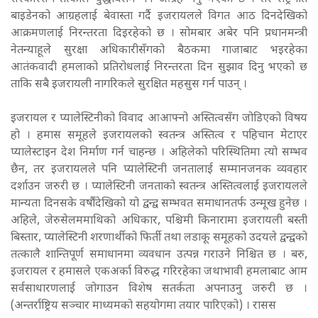
बाइडेनको आग्रहलाई बेवास्ता गर्दै इजरायलले विगत आठ दिनदेखिको
आक्रमणलाई निरन्तरता दिइरहेको छ । सोमबार अबेर पनि प्रधानमन्त्री
नेतन्याहूले सुरक्षा अधिकारीसँगको बैठकमा गाजाबाट भइरहेका
आतंकवादी हमलाको प्रतिरोधलाई निरन्तरता दिन सुझाव दिनु भएको छ
ताकि सबै इजरायली नागरिकले सुरक्षित महसुस गर्न पाउन् ।
इजरायल र प्यालेस्टिनीको विवाद आआफ्नो अस्तित्वसँग जोडिएको विषय
हो । हमास समूहले इजरायलको स्वतन्त्र अस्तित्व र पहिचान मेटाएर
प्यालेस्टाइन देश निर्माण गर्न चाहन्छ । अहिलेको परिस्थितिमा त्यो सम्भव
छैन, तर इजरायलले पनि प्यालेस्टिनी जनतालाई सम्मानजनक व्यवहार
दर्शाउन जरुरी छ । प्यालेस्टिनी जनताको स्वतन्त्र अस्तित्वलाई इजरायलले
मान्यता दिनसके वर्षौंदेखिको यो द्वन्द्व सम्भवत समाधानतर्फ उन्मूख हुनेछ ।
अहिले, जेरुसेलममाथिको अधिकार, पश्चिमी किनारामा इजरायली बस्ती
बिस्तार, प्यालेस्टिनी शरणार्थीको फिर्ती तथा लडाकू समूहको उदयले द्वन्द्वको
तत्कालै शान्तिपूर्ण समाधानमा व्यवधान उत्पन्न गराउने निश्चित छ । बरु,
इजरायल र हमासले एकअर्का विरुद्ध गरिरहेका जथाभावी हमलाबाट आम
सर्वसाधारणलाई जोगाउन विशेष सतर्कता अपनाउनु जरुरी छ ।
(अन्तर्राष्ट्रिय सञ्चार माध्यमको सहयोगमा तयार पारिएको) । रासस