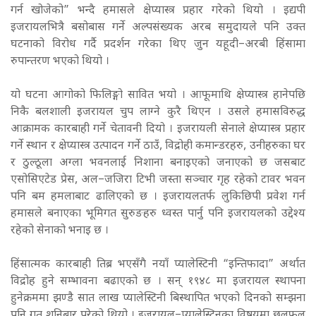
गर्न खोजेको” भन्दै हमासले क्षेप्यास्त्र प्रहार गरेको थियो । इद्यपी
इजरायलभित्रै बसोबास गर्ने अल्पसंख्यक अरब समुदायले पनि उक्त
घटनाको विरोध गर्दै प्रदर्शन गरेका थिए जुन यहूदी–अरबी हिंसामा
रुपान्तरण भएको थियो ।
यो घटना आगोको फिलिङ्गो सावित भयो । आफूमाथि क्षेप्यास्त्र हानेपछि
निकै बलशाली इजरायल चुप लाग्ने कुरै थिएन । उसले हमासविरुद्ध
आक्रामक कारबाही गर्ने चेतावनी दियो । इजरायली सेनाले क्षेप्यास्त्र प्रहार
गर्ने स्थान र क्षेप्यास्त्र उत्पादन गर्ने ठाउँ, विद्रोही कमान्डरहरु, उनीहरुका घर
र ठुल्ठूला अग्ला भवनलाई निशाना बनाइएको जनाएको छ जसबाट
एसोसिएटेड प्रेस, अल–जजिरा टिभी जस्ता सञ्चार गृह रहेको टावर भवन
पनि बम हमलाबाट ढालिएको छ । इजरायलतर्फ लुकिछिपी प्रवेश गर्न
हमासले बनाएका भूमिगत सुरुङहरु ध्वस्त पार्नु पनि इजरायलको उद्देश्य
रहेको सेनाको भनाइ छ ।
हिंसात्मक कारबाही तिब्र भएसँगै नयाँ प्यालेस्टिनी “इन्तिफादा” अर्थात
विद्रोह हुने सम्भावना बढाएको छ । सन् १९४८ मा इजरायल स्थापना
हुनेक्रममा झण्डै सात लाख प्यालेस्टिनी बिस्थापित भएको दिनको सम्झना
पनि गत शनिबार परेको थियो । इजरायल–प्यालेस्टिनका विषयमा छलफल