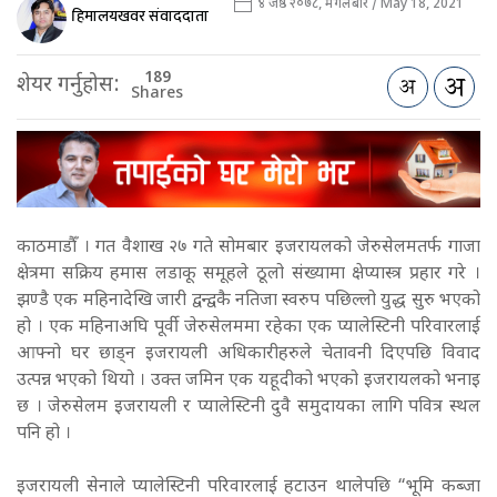
४ जेष्ठ २०७८, मंगलबार / May 18, 2021
हिमालयखवर संवाददाता
189
शेयर गर्नुहोस:
Shares
काठमाडौँ । गत वैशाख २७ गते सोमबार इजरायलको जेरुसेलमतर्फ गाजा
क्षेत्रमा सक्रिय हमास लडाकू समूहले ठूलो संख्यामा क्षेप्यास्त्र प्रहार गरे ।
झण्डै एक महिनादेखि जारी द्वन्द्वकै नतिजा स्वरुप पछिल्लो युद्ध सुरु भएको
हो । एक महिनाअघि पूर्वी जेरुसेलममा रहेका एक प्यालेस्टिनी परिवारलाई
आफ्नो घर छाड्न इजरायली अधिकारीहरुले चेतावनी दिएपछि विवाद
उत्पन्न भएको थियो । उक्त जमिन एक यहूदीको भएको इजरायलको भनाइ
छ । जेरुसेलम इजरायली र प्यालेस्टिनी दुवै समुदायका लागि पवित्र स्थल
पनि हो ।
इजरायली सेनाले प्यालेस्टिनी परिवारलाई हटाउन थालेपछि “भूमि कब्जा