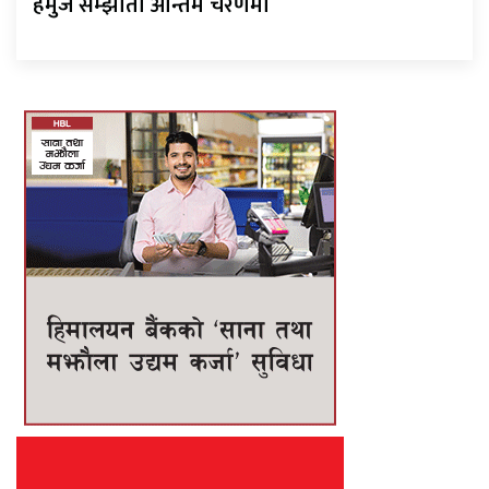
हर्मुज सम्झौता अन्तिम चरणमा