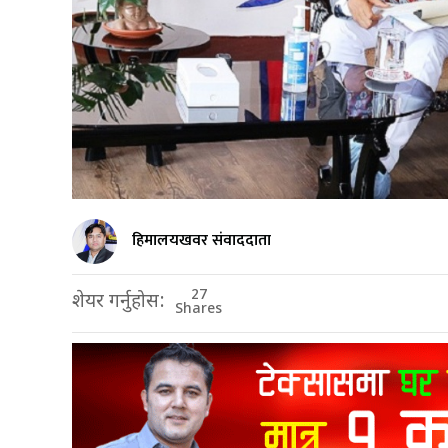
हिमालयखवर संवाददाता
27
शेयर गर्नुहोस:
Shares