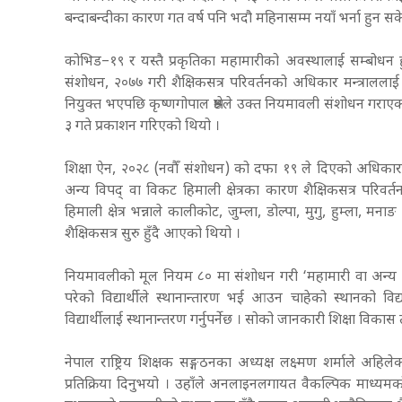
बन्दाबन्दीका कारण गत वर्ष पनि भदौ महिनासम्म नयाँ भर्ना हुन स
कोभिड–१९ र यस्तै प्रकृतिका महामारीको अवस्थालाई सम्बोधन हुन
संशोधन, २०७७ गरी शैक्षिकसत्र परिवर्तनको अधिकार मन्त्राललाई प्
नियुक्त भएपछि कृष्णगोपाल श्रेष्ठले उक्त नियमावली संशोधन गर
३ गते प्रकाशन गरिएको थियो ।
शिक्षा ऐन, २०२८ (नवौँ संशोधन) को दफा १९ ले दिएको अधिकार
अन्य विपद् वा विकट हिमाली क्षेत्रका कारण शैक्षिकसत्र परिवर्
हिमाली क्षेत्र भन्नाले कालीकोट, जुम्ला, डोल्पा, मुगु, हुम्ल
शैक्षिकसत्र सुरु हुँदै आएको थियो ।
नियमावलीको मूल नियम ८० मा संशोधन गरी ‘महामारी वा अन्य यस
परेको विद्यार्थीले स्थानान्तारण भई आउन चाहेको स्थानको विद्
विद्यार्थीलाई स्थानान्तरण गर्नुपर्नेछ । सोको जानकारी शिक्षा विक
नेपाल राष्ट्रिय शिक्षक सङ्गठनका अध्यक्ष लक्ष्मण शर्माले अ
प्रतिक्रिया दिनुभयो । उहाँले अनलाइनलगायत वैकल्पिक माध्यमको