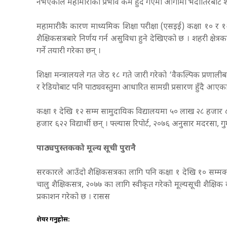
नभएकाले महामारीको प्रभाव कम हुँदै गएमा आगामी भदौतिरबाट शैक्
महामारीकै कारण माध्यमिक शिक्षा परीक्षा (एसइई) कक्षा १० र १२
शैक्षिकसत्रबारे निर्णय गर्न असुविधा हुने देखिएको छ । शहरी क्षे
गर्ने तयारी गरेका छन् ।
शिक्षा मन्त्रालयले गत जेठ १८ गते जारी गरेको ‘वैकल्पिक प्रणा
र रेडियोबाट पनि पाठ्यवस्तुमा आधारित सामग्री प्रसारण हुँदै आएका
कक्षा १ देखि १२ सम्म सामुदायिक विद्यालयमा ५० लाख २८ हजार
हजार ६२२ विद्यार्थी छन् । फ्ल्यास रिपोर्ट, २०७६ अनुसार मदरसा, ग
पाठ्यपुस्तकको मूल्य सूची पुरानै
सरकारले आउँदो शैक्षिकसत्रका लागि पनि कक्षा १ देखि १० सम्मका
चालु शैक्षिकसत्र, २०७७ का लागि स्वीकृत गरेको मूल्यसूची शैक्षि
प्रकाशन गरेको छ । रासस
शेयर गर्नुहोस: