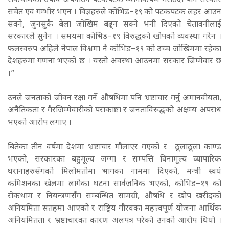
रोकथामका उपाय अपनाउन पटकपटक ध्यानार्कषण गराउँदा पनि सरकार
सचेत एवं गम्भीर भएन । विज्ञहरुले कोभिड–१९ को पटकपटक लहर आउन
सक्ने, जुनसुकै बेला जोखिम बढ्न सक्ने भनी दिएको चेतावनीलाई
सरकारले सुनेन । समयमा कोभिड–१९ विरुद्धको खोपको व्यवस्था गरेन ।
फलस्वरुप अहिले नेपाल विश्वमा नै कोभिड–१९ को उच्च जोखिममा रहेका
देशहरुमा गणना भएको छ । यस्तो अवस्था आउनमा सरकार जिम्मेवार छ
।”
उनले जनताको जीवन रक्षा गर्ने औषधिमा पनि भ्रष्टाचार गर्नु अमानवीयता,
अनैतिकता र गैरजिम्मेवारीको पराकाष्ठा र जनताविरुद्धको अक्षम्य अपराध
भएको आरोप लगाए ।
बितेका तीन वर्षमा देशमा भ्रष्टाचार मौलाएर गएको र ठूलाठूला काण्ड
भएको, सरकारका बहुमूल्य जग्गा र सम्पत्ति विनामूल्य व्यापारिक
घरानाहरुसँगको मिलोमतोमा भागका नाममा दिएको, मन्त्री स्वयं
कमिशनका खेलमा लागेका घटना सार्वजनिक भएको, कोभिड–१९ को
रोकथाम र नियन्त्रणसंँग सम्बन्धित सामग्री, औषधि र खोप खरीदको
अनियमिता सतहमा आएको र राष्ट्रिय गौरवका महत्त्वपूर्ण योजना आर्थिक
अनियमितता र भ्रष्टाचारका कारण अलपत्र परेको उनको आरोप थियो ।