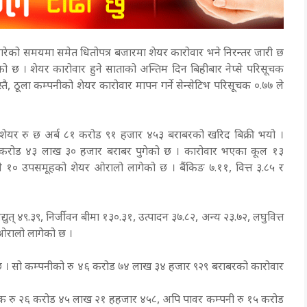
 गरेको समयमा समेत धितोपत्र बजारमा शेयर कारोवार भने निरन्तर जारी छ
ो छ । शेयर कारोवार हुने साताको अन्तिम दिन बिहीबार नेप्से परिसूचक
तै, ठूला कम्पनीको शेयर कारोवार मापन गर्ने सेन्सेटिभ परिसूचक ०.७७ ले
ेयर रु छ अर्ब ८१ करोड ९१ हजार ४५३ बराबरको खरिद बिक्री भयो ।
 करोड ४३ लाख ३० हजार बराबर पुगेको छ । कारोवार भएका कूल १३
१० उपसमूहको शेयर ओरालो लागेको छ । बैंकिङ ७.११, वित्त ३.८५ र
युत् ४९.३९, निर्जीवन बीमा १३०.३१, उत्पादन ३७.८२, अन्य २३.७२, लघुवित्त
 ओरालो लागेको छ ।
। सो कम्पनीको रु ४६ करोड ७४ लाख ३४ हजार ९२९ बराबरको कारोवार
बैंक रु २६ करोड ४५ लाख २१ हहजार ४५८, अपि पावर कम्पनी रु १५ करोड