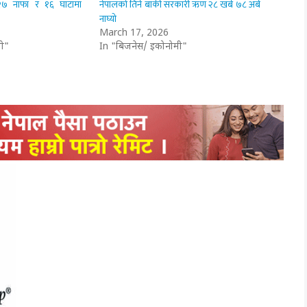
 २७ नाफा र १६ घाटामा
नेपालको तिर्न बाँकी सरकारी ऋण २८ खर्ब ७८ अर्ब
नाघ्यो
March 17, 2026
ी"
In "बिजनेस/ इकोनोमी"