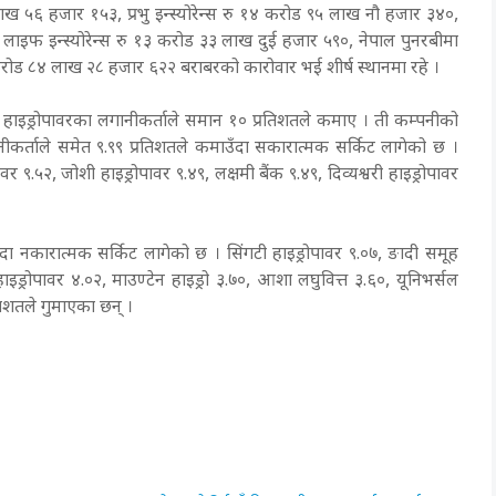
ख ५६ हजार १५३, प्रभु इन्स्योरेन्स रु १४ करोड ९५ लाख नौ हजार ३४०,
इफ इन्स्योरेन्स रु १३ करोड ३३ लाख दुई हजार ५९०, नेपाल पुनरबीमा
करोड ८४ लाख २८ हजार ६२२ बराबरको कारोवार भई शीर्ष स्थानमा रहे ।
ाइड्रोपावरका लगानीकर्ताले समान १० प्रतिशतले कमाए । ती कम्पनीको
कर्ताले समेत ९.९९ प्रतिशतले कमाउँदा सकारात्मक सर्किट लागेको छ ।
वर ९.५२, जोशी हाइड्रोपावर ९.४९, लक्षमी बैंक ९.४९, दिव्यश्वरी हाइड्रोपावर
ा नकारात्मक सर्किट लागेको छ । सिंगटी हाइड्रोपावर ९.०७, ङादी समूह
ाइड्रोपावर ४.०२, माउण्टेन हाइड्रो ३.७०, आशा लघुवित्त ३.६०, यूनिभर्सल
तिशतले गुमाएका छन् ।