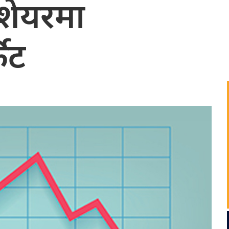
शेयरमा
िट