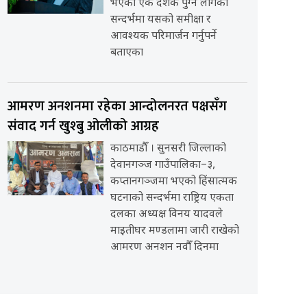
भएको एक दशक पुग्न लागेको
सन्दर्भमा यसको समीक्षा र
आवश्यक परिमार्जन गर्नुपर्ने
बताएका
आमरण अनशनमा रहेका आन्दोलनरत पक्षसँग
संवाद गर्न खुश्बु ओलीको आग्रह
काठमाडौँ । सुनसरी जिल्लाको
देवानगञ्ज गाउँपालिका–३,
कप्तानगञ्जमा भएको हिंसात्मक
घटनाको सन्दर्भमा राष्ट्रिय एकता
दलका अध्यक्ष विनय यादवले
माइतीघर मण्डलामा जारी राखेको
आमरण अनशन नवौँ दिनमा