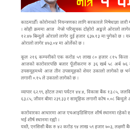
काठमाडौँ। कोरोनाको नियन्त्रणका लागि सरकारले निषेधाज्ञा जारी
। सोही क्रममा आज नेप्से परिसूचक दोहोरो अङ्कले ओरालो लागेक
१२.४७ बिन्दुले ओरालो लागेर दुई हजार ६३७.१३ मा पुगेको छ । यस्
ओरालो लागेर ४७३.०४ मा ओर्लेको छ ।
कूल २१६ कम्पनीको एक करोड ५९ लाख ८० हजार ८१५ कित्ता श
आजको कारोवारपछि बजार पूँजीकरण रु ३६ खर्ब ५८ अर्ब ७६
उपसमूहमध्ये आज तीन उपसमूहको शेयर उकालो लागेको छ भने 
लगानी ०.१५ ले उकालो लागेको छ ।
व्यापार ६२.९९, होटल तथा पर्यटन ४४.४, विकास बैंक १३.८५, जलविद्
६३.८५, जीवन बीमा २३९.३३ र सामूहिक लगानी कोष ०.०८ बिन्दुले
कारोवारका आधारमा आज एचआइडिसिएल शीर्ष स्थानमा रहेको छ 
भई शीर्ष स्थानमा रह्यो ।
यस्तै, एनसिसी बैंक रु ४२ करोड ९४ लाख ५९ हजार ७०३, लक्षमी 