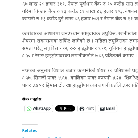
६७ लाख २८ हजार ३११, नेपाल पूर्वाधार बैंक रु १५ करोड सात ला
गरिमा विकास बैंक रु १३ करोड ८१ लाख ४६ हजार १०३, नेशनल ला
कम्पनी रु १३ करोड दुई लाख ८६ हजार ७८९ र नेपाल बैंक रु ११ 
कारोवारका आधारमा जनउत्थान सामुदायक लघुवित्त, खानीखोला ह
शेयरमा सकारात्मक सर्किट लागेको छ । महिला लघुवित्तका लगानी
समता घरेलु लघुवित्त ९.९२, रुरु हाइड्रोपावर ९.९१, यूनियन हाइड्रोपा
८.५० र रैराङ हाइड्रोपावरका लगानीकर्ताले ७.८६ प्रतिशतले कमाए ।
नेप्सेका अनुसार विशाल बजार कम्पनीको शेयर १० प्रतिशतले घट्द
८.५७, सिनर्जी पावर ४.६४, कालिका पावर कम्पनी ४.२४, शिव श्री ह
पावर ३.४० र हिमाल दोलखा हाइड्रोपावरका लगानीकर्ताले ३.२८ प्र
शेयर गर्नुहोस:
WhatsApp
Print
Email
Related