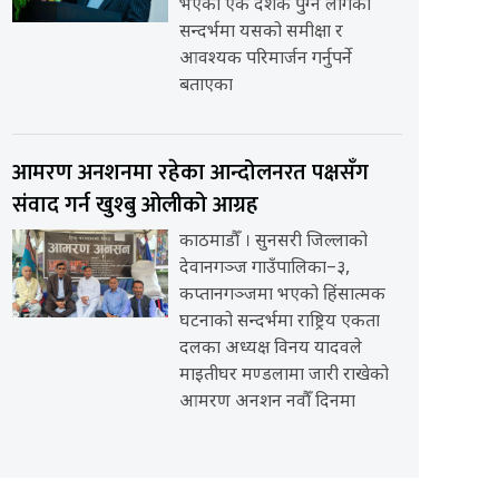
भएको एक दशक पुग्न लागेको
सन्दर्भमा यसको समीक्षा र
आवश्यक परिमार्जन गर्नुपर्ने
बताएका
आमरण अनशनमा रहेका आन्दोलनरत पक्षसँग
संवाद गर्न खुश्बु ओलीको आग्रह
काठमाडौँ । सुनसरी जिल्लाको
देवानगञ्ज गाउँपालिका–३,
कप्तानगञ्जमा भएको हिंसात्मक
घटनाको सन्दर्भमा राष्ट्रिय एकता
दलका अध्यक्ष विनय यादवले
माइतीघर मण्डलामा जारी राखेको
आमरण अनशन नवौँ दिनमा